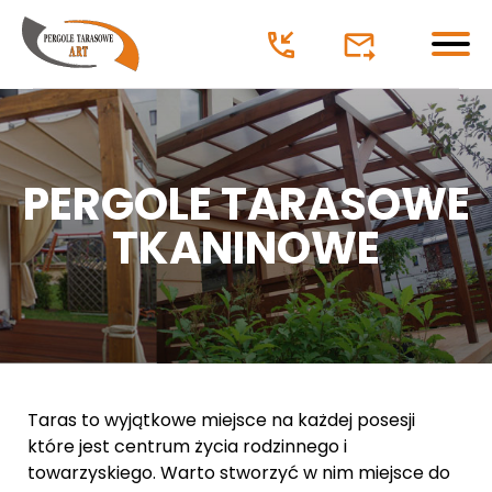
Pergole tarasowe
oferta
PERGOLE TARASOWE
TKANINOWE
Pergole aluminiowe lamelowe
Pergole tarasowe tkaninowe
Pergole drewniane
Wiaty garażowe
Taras to w
yjątkowe miejsce na każdej posesji
zadaszenie z poliweglanu
które jest centrum życia rodzinnego i
towarzyskiego. Warto stworzyć w nim miejsce do
Ogrody letnie