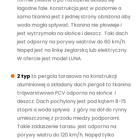
Zasłony boczne
łagodne fale. Konstrukcja jest w poziomie a
sama tkanina jest z jednej strony obniżona aby
Rolety Screen
woda mogła spływać. Tkanina nie płowieje i
jest wytrzymała na słońce i deszcz. Taki dach
Katalogi tkanin
jest odporny na porywy wiatrów do 60 km/h.
Napęd jest na linkę żeglarską lub elektryczny.
O nas
W ofercie jest model LUNA.
2 typ
to pergola tarasowa na konstrukcji
Serwis
aluminiowej a składany dach pergoli to tkanina
trójwarstwowa PCV odporna na słońce i
Kontakt
deszcz. Dach pochylony jest pod kątem 8-15
stopni a woda spływa z góry na dół do rynny
umieszczonej z przodu miedzy podporami.
Takie zadaszenie tarasu jest odporna na
porywy wiatru do 120 km/h. Napęd tylko