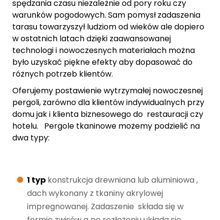
spędzania czasu niezależnie od pory roku czy
warunków pogodowych. Sam pomysł zadaszenia
Markizy
tarasu towarzyszył ludziom od wieków ale dopiero
w ostatnich latach dzięki zaawansowanej
Markizy koszowe
technologi i nowoczesnych materiałach można
było uzyskać piękne efekty aby dopasować do
różnych potrzeb klientów.
Markizy do restauracji
Oferujemy postawienie wytrzymałej nowoczesnej
Markizy balkonowe
pergoli, zarówno dla klientów indywidualnych przy
domu jak i klienta biznesowego do restauracji czy
hotelu. Pergole tkaninowe możemy podzielić na
Markizy w kasecie
dwa typy:
Realizacje
1 typ
konstrukcja drewniana lub aluminiowa ,
Dodatki pergoli
dach wykonany z tkaniny akrylowej
impregnowanej. Zadaszenie składa się w
Żaluzje drewniane
formie zwisów a po rozłożeniu układa się