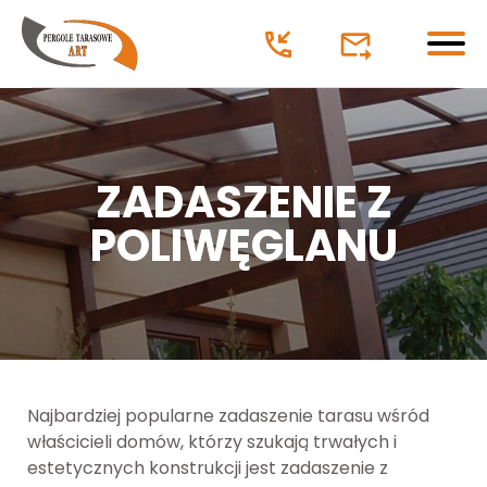
Pergole tarasowe
oferta
ZADASZENIE Z
POLIWĘGLANU
Pergole aluminiowe lamelowe
Pergole tarasowe tkaninowe
Pergole drewniane
Wiaty garażowe
Najbardziej popularne zadaszenie tarasu wśród
zadaszenie z poliweglanu
właścicieli domów, którzy szukają trwałych i
estetycznych konstrukcji jest zadaszenie z
Ogrody letnie