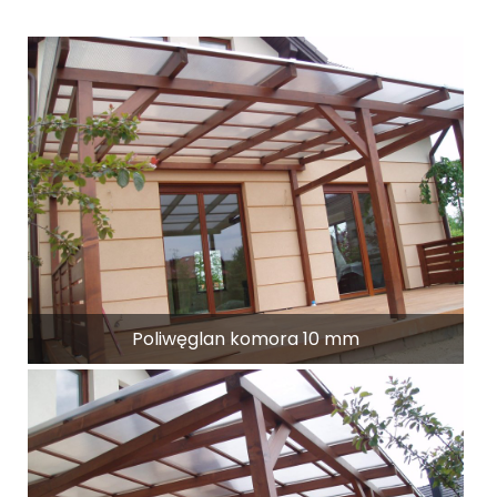
Zasłony boczne
Rolety Screen
Katalogi tkanin
O nas
Serwis
Poliwęglan komora 10 mm
Kontakt