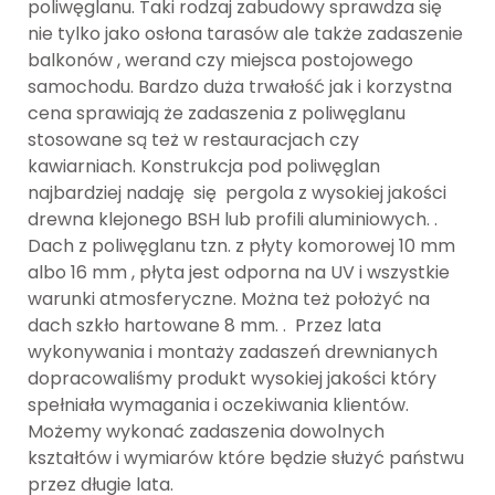
poliwęglanu. Taki rodzaj zabudowy sprawdza się
nie tylko jako osłona tarasów ale także zadaszenie
Markizy
balkonów , werand czy miejsca postojowego
samochodu. Bardzo duża trwałość jak i korzystna
Markizy koszowe
cena sprawiają że zadaszenia z poliwęglanu
stosowane są też w restauracjach czy
kawiarniach. Konstrukcja pod poliwęglan
Markizy do restauracji
najbardziej nadaję się pergola z wysokiej jakości
drewna klejonego BSH lub profili aluminiowych. .
Markizy balkonowe
Dach z poliwęglanu tzn. z płyty komorowej 10 mm
albo 16 mm , płyta jest odporna na UV i wszystkie
Markizy w kasecie
warunki atmosferyczne. Można też położyć na
dach szkło hartowane 8 mm. . Przez lata
Realizacje
wykonywania i montaży zadaszeń drewnianych
dopracowaliśmy produkt wysokiej jakości który
spełniała wymagania i oczekiwania klientów.
Dodatki pergoli
Możemy wykonać zadaszenia dowolnych
kształtów i wymiarów które będzie służyć państwu
Żaluzje drewniane
przez długie lata.